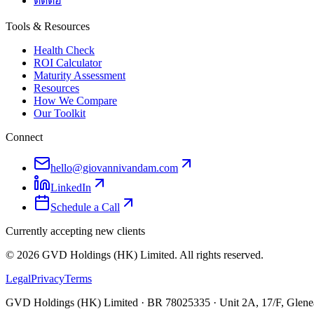
ติดต่อ
Tools & Resources
Health Check
ROI Calculator
Maturity Assessment
Resources
How We Compare
Our Toolkit
Connect
hello@giovannivandam.com
LinkedIn
Schedule a Call
Currently accepting new clients
©
2026
GVD Holdings (HK) Limited. All rights reserved.
Legal
Privacy
Terms
GVD Holdings (HK) Limited · BR 78025335 · Unit 2A, 17/F, Glenea